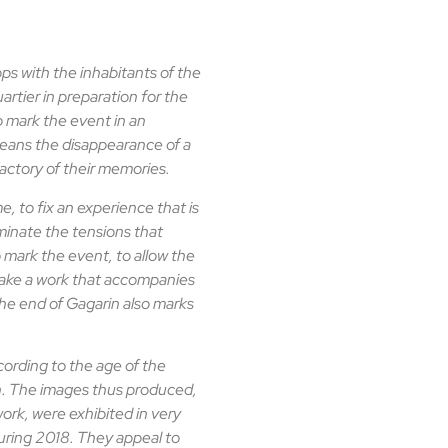
ops with the inhabitants of the
rtier in preparation for the
o mark the event in an
 means the disappearance of a
 factory of their memories.
e, to fix an experience that is
iminate the tensions that
 mark the event, to allow the
 make a work that accompanies
the end of Gagarin also marks
cording to the age of the
en. The images thus produced,
ork, were exhibited in very
during 2018. They appeal to