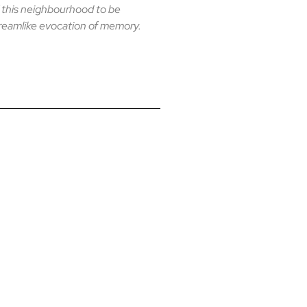
f this neighbourhood to be
dreamlike evocation of memory.