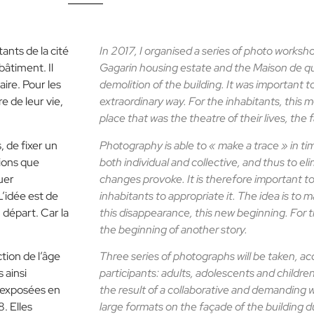
tants de la cité
In 2017, I organised a series of photo worksh
bâtiment. Il
Gagarin housing estate and the Maison de qua
ire. Pour les
demolition of the building. It was important t
re de leur vie,
extraordinary way. For the inhabitants, this
place that was the theatre of their lives, the
 de fixer un
Photography is able to « make a trace » in tim
sions que
both individual and collective, and thus to el
uer
changes provoke. It is therefore important to
L’idée est de
inhabitants to appropriate it. The idea is to
 départ. Car la
this disappearance, this new beginning. For 
the beginning of another story.
tion de l’âge
Three series of photographs will be taken, ac
 ainsi
participants: adults, adolescents and childr
é exposées en
the result of a collaborative and demanding w
. Elles
large formats on the façade of the building 