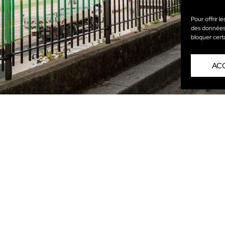
Pour offrir l
des données t
bloquer cert
AC